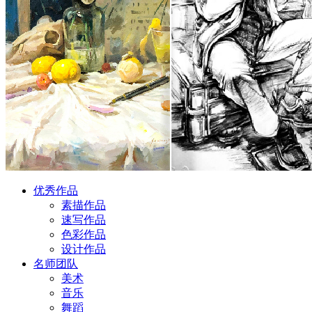
优秀作品
素描作品
速写作品
色彩作品
设计作品
名师团队
美术
音乐
舞蹈