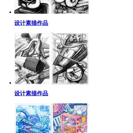
设计素描作品
设计素描作品