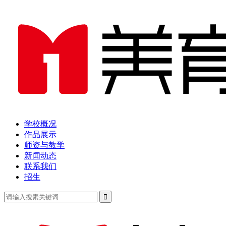
学校概况
作品展示
师资与教学
新闻动态
联系我们
招生