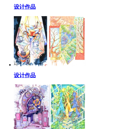
设计作品
设计作品