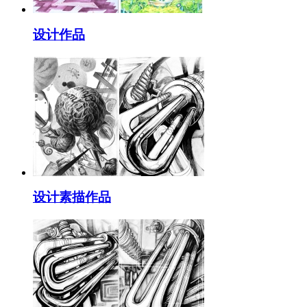
设计作品
设计素描作品