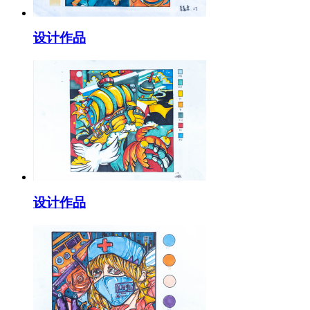
设计作品
设计作品