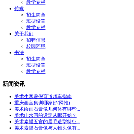
教学专栏
传媒
招生简章
班型设置
教学专栏
关于我们
招聘信息
校园环境
书法
招生简章
班型设置
教学专栏
新闻资讯
美术生寒暑假弯道超车指南
重庆画室集训哪家好(网推)
美术绘画石膏像几何体有哪些...
美术山水画的设定从哪开始？
美术素描五官的眉毛造型特征...
美术素描石膏像与人物头像有...