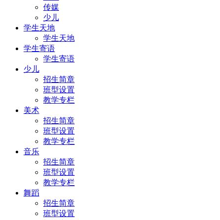
传媒
少儿
学生天地
学生天地
学生寄语
学生寄语
少儿
招生简章
班型设置
教学专栏
美术
招生简章
班型设置
教学专栏
音乐
招生简章
班型设置
教学专栏
舞蹈
招生简章
班型设置