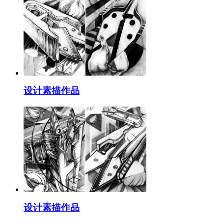
设计素描作品
设计素描作品