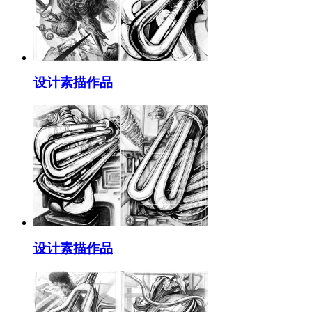
设计素描作品
设计素描作品