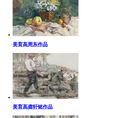
美育高周东作品
美育高龚轩铭作品