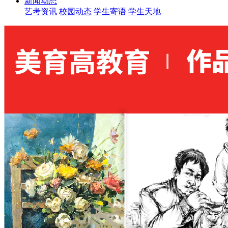
新闻动态
艺考资讯
校园动态
学生寄语
学生天地