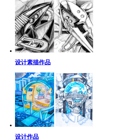
设计素描作品
设计作品