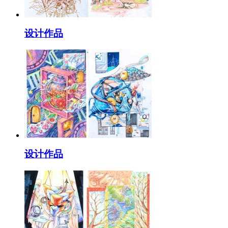
设计作品
设计作品