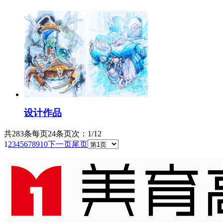
设计作品
共283条
每页24条
页次：1/12
1
2
3
4
5
6
7
8
9
10
下一页
尾页