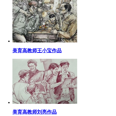
美育高教师王小宝作品
美育高教师刘亮作品