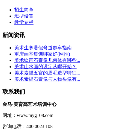
招生简章
班型设置
教学专栏
新闻资讯
美术生寒暑假弯道超车指南
重庆画室集训哪家好(网推)
美术绘画石膏像几何体有哪些...
美术山水画的设定从哪开始？
美术素描五官的眉毛造型特征...
美术素描石膏像与人物头像有...
联系我们
金马·美育高艺术培训中心
网址：www.myg108.com
咨询电话：400 0023 108